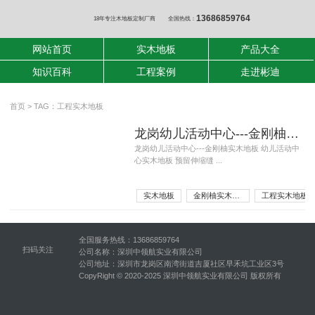
13686859764
18年专注木地板定制厂商
全国热线：
网站首页
实木地板
产品大全
知识百科
工程案例
走进彬迪
首页
> TAG：工程实木地板
龙岗幼儿活动中心---金刚柚实木地板
龙岗幼儿活动中心---金刚柚实木地板 幼儿活动中
心实木地板 预留伸缩缝 ...
实木地板
金刚柚实木地板
工程实木地板
全国服务热线：13686859764
扫码关注
公司名称：深圳中领航实业有限公司
公司地址：深圳市龙岗区南湾街道吉厦社区早禾坑工业区3号
CopyRight © 2020-2025 深圳中领航实业有限公司 版权所有