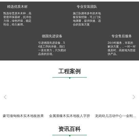
精选优质木材
专业安装团队
甄选珍贵原木木种，高
施工队拥有多年的木地
密度环保基材，抗冲击
板安装经验，可上门实
力强，绿色环保，稳定
地测量，提供快速、适
性佳，经久耐用。
合的安装方案
德国先进设备
专业售后服务
引进德国先进设备，5
24小时服务，丰富的
4道工序的淬炼，我们
解决方案，，一对一对
一直在努力，只为更好
接及时、高效地为您提
品质的呈现。
供产品。
工程案例
豪宅缅甸柚木实木地板效果
金属漆橡木实木地板人字拼
龙岗幼儿活动中心---金刚柚实木地板
资讯百科