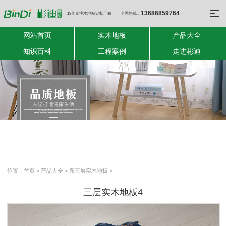
13686859764
18年专注木地板定制厂商
全国热线：
网站首页
实木地板
产品大全
知识百科
工程案例
走进彬迪
位置：
首页
>
产品大全
>
新三层实木地板
>
三层实木地板4