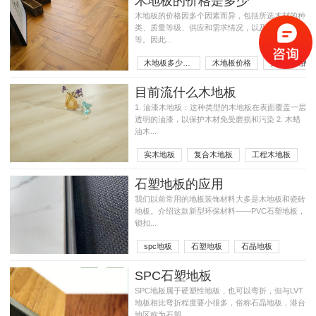
木地板的价格是多少
木地板的价格因多个因素而异，包括所选木材的种
类、质量等级、供应和需求情况，以及所在地区
等。因此...
木地板多少钱一平方
木地板价格
实木地板的价
目前流什么木地板
1. 油漆木地板：这种类型的木地板在表面覆盖一层
透明的油漆，以保护木材免受磨损和污染 2. 木蜡
油木...
实木地板
复合木地板
工程木地板
石塑地板的应用
我们以前常用的地板装饰材料大多是木地板和瓷砖
地板。介绍这款新型环保材料——PVC石塑地板，
锁扣...
spc地板
石塑地板
石晶地板
SPC石塑地板
SPC地板属于硬塑性地板，也可以弯折，但与LVT
地板相比弯折程度要小很多，俗称石晶地板，港台
地区称为石塑...