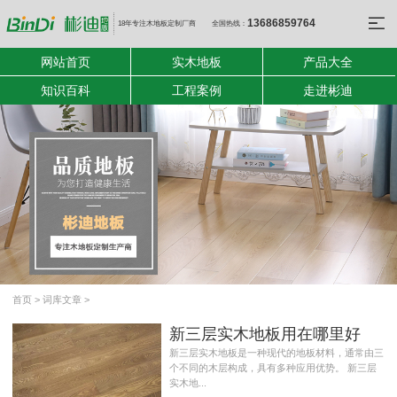
13686859764
18年专注木地板定制厂商
全国热线：
网站首页
实木地板
产品大全
知识百科
工程案例
走进彬迪
首页
>
词库文章
>
新三层实木地板用在哪里好
新三层实木地板是一种现代的地板材料，通常由三
个不同的木层构成，具有多种应用优势。 新三层
实木地...