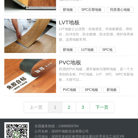
胶地板
SPC石塑地板
同质透心地板
LVT地板
LVT地板公认优势：价格便宜，环保耐磨损，弹性
好，抗冲击性，防水耐燃，防水防潮，维护保养便
捷。这类地板常用...
胶地板
LVT地板
SPC地
PVC地板
所谓的PVC地板，通常被称为塑料地板，是一个大
类别的名称。PVC地板、LVT、SPC、WPC等新地
板，大致可以...
PVC地板
SPC地板
胶地板
上一页
1
2
3
下一页
全国服务热线：13686859764
公司名称：深圳中领航实业有限公司
公司地址：深圳市龙岗区南湾街道吉厦社区早禾坑工业区3号